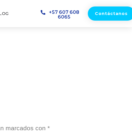
+57 607 608
LOG
Contáctanos
6065
tán marcados con
*