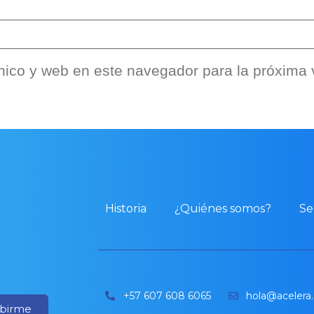
nico y web en este navegador para la próxima
Historia
¿Quiénes somos?
Se
+57 607 608 6065
hola@acelera
ibirme